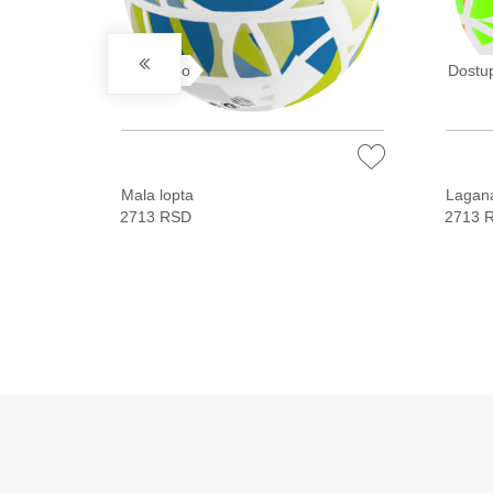
Dostupno
Dostu
Mala lopta
Lagana
2713 RSD
2713 