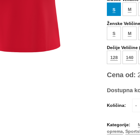
M
S
Ženske Veličine
S
M
Dečije Veličine 
128
140
Cena od:
Dostupna ko
Količina:
-
Kategorije:
oprema
,
Sports