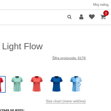
Moj nalog
0
 Light Flow
Šifra proizvoda: 6176
Size chart (mere veličina)
(
2949.00 RSD
):