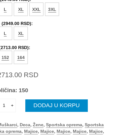
L
XL
XXL
3XL
 (
2949.00 RSD
):
L
XL
(
2713.00 RSD
):
152
164
2713.00
RSD
ličina:
150
DODAJ U KORPU
+
Muškarci
,
Deca
,
Žene
,
Sportska oprema
,
Sportska
ka oprema
,
Majice
,
Majice
,
Majice
,
Majice
,
Majice
,