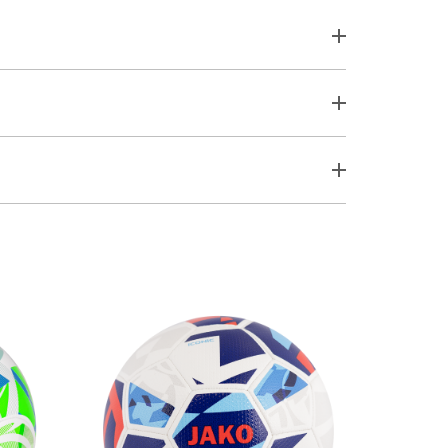
k, 100% poliester (recikliran)