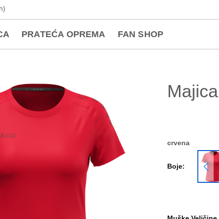
h)
CA
PRATEĆA OPREMA
FAN SHOP
Majica
crvena
Boje:
Muške Veličine 