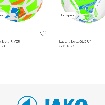
pno
Dostupno
 lopta RIVER
Lagana lopta GLORY
RSD
2713 RSD