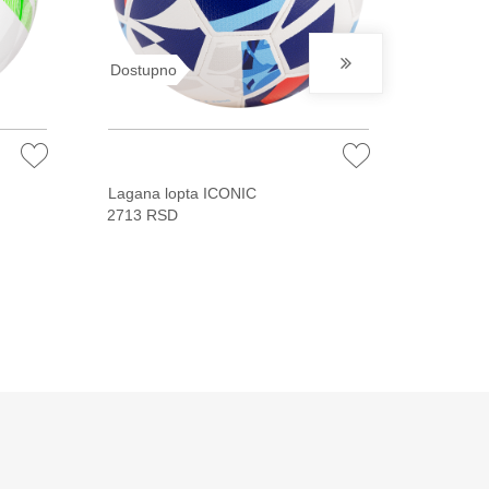
Dostupno
Dostup
Lagana lopta ICONIC
Trening
2713 RSD
2713 R