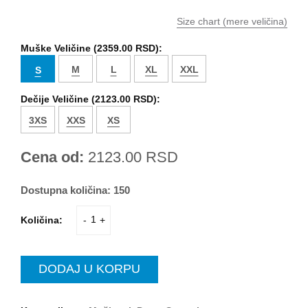
Size chart (mere veličina)
Muške Veličine (
2359.00 RSD
):
M
L
XL
XXL
S
Dečije Veličine (
2123.00 RSD
):
3XS
XXS
XS
Cena od:
2123.00
RSD
Dostupna količina:
150
Količina:
-
+
DODAJ U KORPU