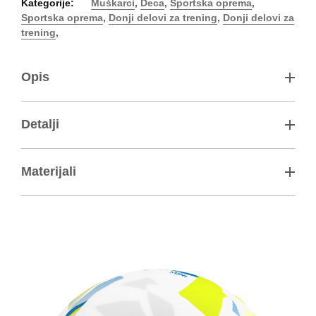
Kategorije:
Muškarci
,
Deca
,
Sportska oprema
,
Sportska oprema
,
Donji delovi za trening
,
Donji delovi za
trening
,
Opis
Detalji
Materijali
87% poliester, 13% elastan