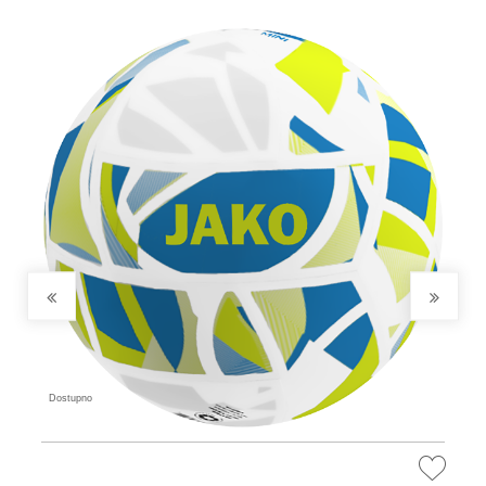
Kontrastne trake na ramenima
Rupa za palac na rukavima
Dostupno