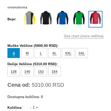
crvena/crna
Boje:
Size chart (mere veličina)
Muške Veličine (
5900.00 RSD
):
M
L
XL
XXL
3XL
S
Dečije Veličine (
5310.00 RSD
):
128
140
152
164
Cena od:
5310.00
RSD
Dostupna količina:
0
Količina:
-
+