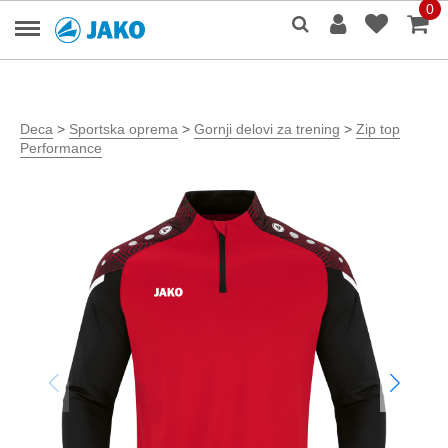
0
Deca
>
Sportska oprema
>
Gornji delovi za trening
>
Zip top
Performance