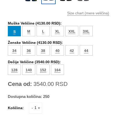
Size chart (mere veličina)
Muške Veličine (
4130.00 RSD
):
M
L
XL
XXL
3XL
S
Ženske Veličine (
4130.00 RSD
):
34
36
38
40
42
44
Dečije Veličine (
3540.00 RSD
):
128
140
152
164
Cena od:
3540.00
RSD
Dostupna količina:
250
Količina:
-
+