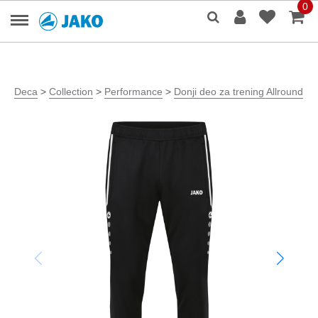
0
Deca
>
Collection
>
Performance
>
Donji deo za trening Allround