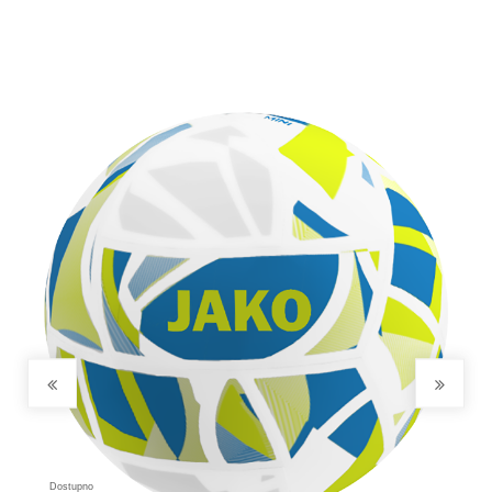
Ranfla sa rajsferšlusom
100% poliester (reciklirano)
Dvodelni elastični pojas sa učkurom
Dostupno