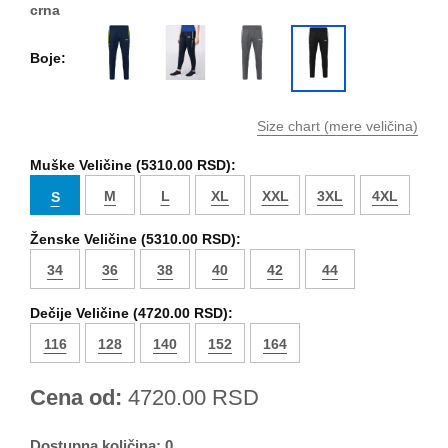
crna
Boje:
Size chart (mere veličina)
Muške Veličine (
5310.00 RSD
):
M
L
XL
XXL
3XL
4XL
S
Ženske Veličine (
5310.00 RSD
):
34
36
38
40
42
44
Dečije Veličine (
4720.00 RSD
):
116
128
140
152
164
Cena od:
4720.00
RSD
Dostupna količina:
0