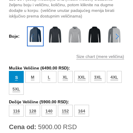
željenu boju i veličinu, količinu, potom kliknite na dugme
dodajte u korpu. (veličine unutar padajućeg menija birati
isključivo prema dostupnim veličinama)
Boje:
Size chart (mere veličina)
Muške Veličine (
6490.00 RSD
):
M
L
XL
XXL
3XL
4XL
S
5XL
Dečije Veličine (
5900.00 RSD
):
116
128
140
152
164
Cena od:
5900.00
RSD