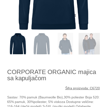
CORPORATE ORGANIC majica
sa kapuljačom
Šifra proizvoda: C6720
Sastav: 70% pamuk (Baumwolle Bio),30% poliester Boja 520:
65% pamuk, 30%poliester, 5% viskoza Dostupne veličine:
116-164 (dečiji modeli),S-5XL (muški modeli) Odaberite