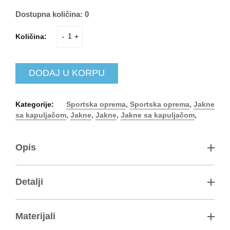
Dostupna količina:
0
Količina:
-
+
DODAJ U KORPU
Kategorije:
Sportska oprema
,
Sportska oprema
,
Jakne
sa kapuljačom
,
Jakne
,
Jakne
,
Jakne sa kapuljačom
,
Opis
CORPORATE ORGANIC majica sa kapuljačom
Veliki izbor boja i veličina
Detalji
Pamuk iz kontrolisanog organskog uzgoja, 300 g/m2
Unutrašnjost majice je blago hrapava
Boje u ponudi:
Perive na 60 stepeni celzijusa
100 crvena
Materijali
Kapuljača sa vezicama
130 bordo
Našiveni džepovi