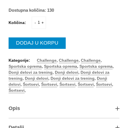
Dostupna količina:
130
Količina:
-
+
DODAJ U KORPU
Kategorije:
Challenge
,
Challenge
,
Challenge
,
Sportska oprema
,
Sportska oprema
,
Sportska oprema
,
Donji delovi za trening
,
Donji delovi
,
Donji delovi za
trening
,
Donji delovi
,
Donji delovi za trening
,
Donji
delovi
,
Šortsevi
,
Šortsevi
,
Šortsevi
,
Šortsevi
,
Šortsevi
,
Šortsevi
,
Opis
Kratki Challenge šorts u ​​modernom melanž izgledu
U skladu sa Challenge majicom i Polo Challenge-om, postoji
Detalji