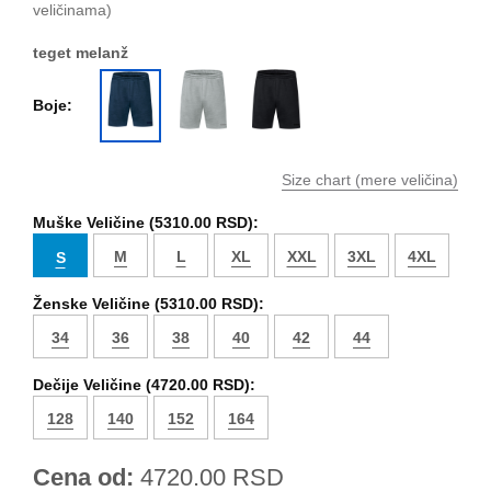
veličinama)
teget melanž
Boje:
Size chart (mere veličina)
Muške Veličine (
5310.00 RSD
):
M
L
XL
XXL
3XL
4XL
S
Ženske Veličine (
5310.00 RSD
):
34
36
38
40
42
44
Dečije Veličine (
4720.00 RSD
):
128
140
152
164
Cena od:
4720.00
RSD